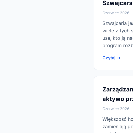
Szwajcars
Czerwiec 2026 · 
Szwajcaria j
wiele z tych 
use, kto ją n
program roz
Czytaj →
Zarządzani
aktywo pr
Czerwiec 2026 · 
Większość hot
zamieniają g