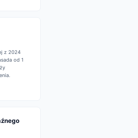
ej z 2024
asada od 1
aży
enia.
raźnego