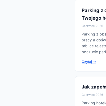
Parking z
Twojego h
Czerwiec 2026 · 
Parking z ob
pracy a dośw
tablice reje
poczucie park
Czytaj →
Jak zapełn
Czerwiec 2026 · 
Parking hotel