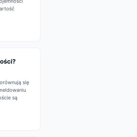
pojemności
wartość
gości?
porównują się
ymeldowaniu
oście są