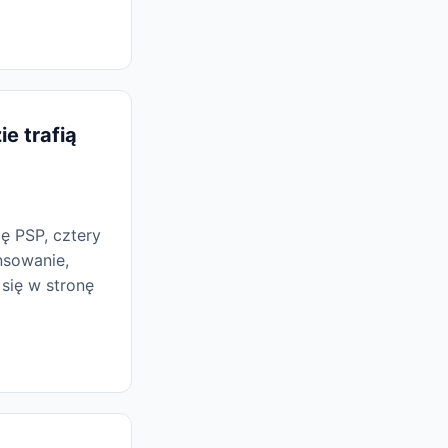
e trafią
ę PSP, cztery
nsowanie,
się w stronę