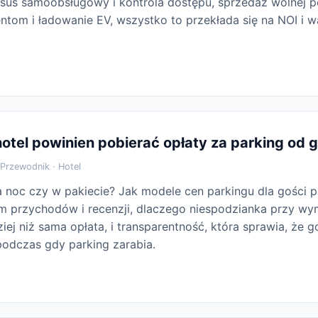
rsus samoobsługowy i kontrola dostępu, sprzedaż wolnej 
entom i ładowanie EV, wszystko to przekłada się na NOI i 
otel powinien pobierać opłaty za parking od 
Przewodnik · Hotel
a noc czy w pakiecie? Jak modele cen parkingu dla gości 
 przychodów i recenzji, dlaczego niespodzianka przy w
iej niż sama opłata, i transparentność, która sprawia, że g
podczas gdy parking zarabia.