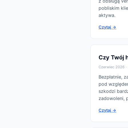
z obsługą ve
pobliskim kli
aktywa.
Czytaj →
Czy Twój h
Czerwiec 2026 · 
Bezpłatnie, z
pod względem
szkodzi bardz
zadowoleni, 
Czytaj →