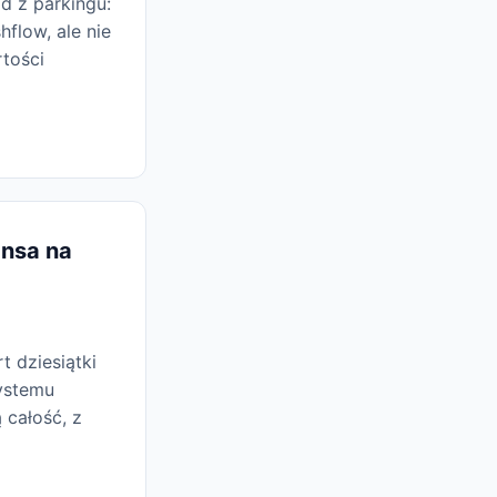
d z parkingu:
flow, ale nie
tości
ansa na
t dziesiątki
systemu
 całość, z