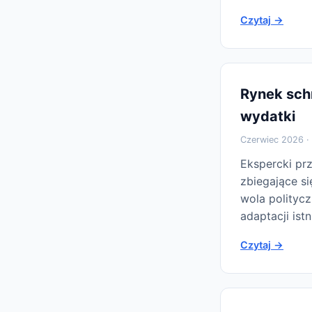
Czytaj →
Rynek schr
wydatki
Czerwiec 2026 · 
Ekspercki pr
zbiegające s
wola polityc
adaptacji ist
Czytaj →