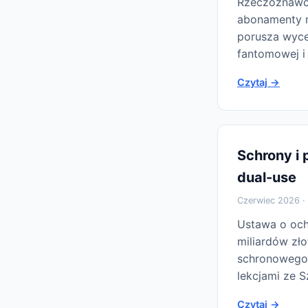
Rzeczoznawcy
abonamenty mi
porusza wyce
fantomowej i 
Czytaj →
Schrony i 
dual-use
Czerwiec 2026 ·
Ustawa o ochr
miliardów zł
schronowego. 
lekcjami ze S
Czytaj →