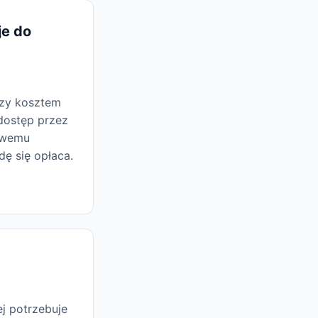
je do
dzy kosztem
dostęp przez
gowemu
dę się opłaca.
ej potrzebuje