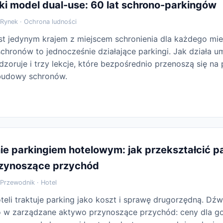
ki model dual-use: 60 lat schrono-parkingów
Rynek · Ochrona ludności
est jedynym krajem z miejscem schronienia dla każdego mi
schronów to jednocześnie działające parkingi. Jak działa 
adzoruje i trzy lekcje, które bezpośrednio przenoszą się na 
budowy schronów.
e parkingiem hotelowym: jak przekształcić p
zynoszące przychód
Przewodnik · Hotel
eli traktuje parking jako koszt i sprawę drugorzędną. Dźwi
o w zarządzane aktywo przynoszące przychód: ceny dla go