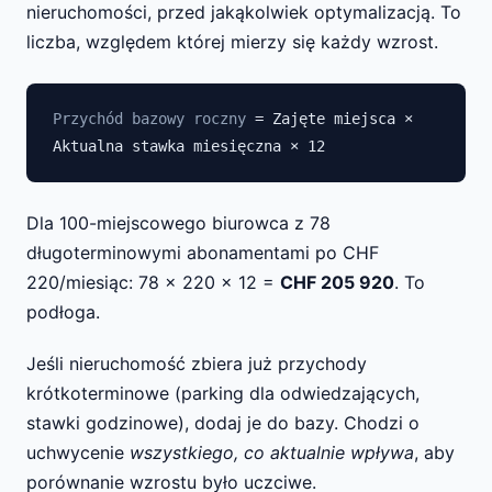
nieruchomości, przed jakąkolwiek optymalizacją. To
liczba, względem której mierzy się każdy wzrost.
Przychód bazowy roczny
= Zajęte miejsca ×
Aktualna stawka miesięczna × 12
Dla 100-miejscowego biurowca z 78
długoterminowymi abonamentami po CHF
220/miesiąc: 78 × 220 × 12 =
CHF 205 920
. To
podłoga.
Jeśli nieruchomość zbiera już przychody
krótkoterminowe (parking dla odwiedzających,
stawki godzinowe), dodaj je do bazy. Chodzi o
uchwycenie
wszystkiego, co aktualnie wpływa
, aby
porównanie wzrostu było uczciwe.