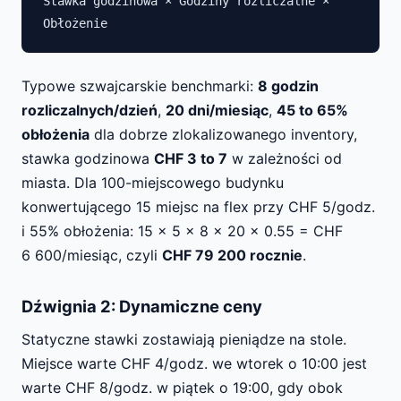
Stawka godzinowa × Godziny rozliczalne ×
Obłożenie
Typowe szwajcarskie benchmarki:
8 godzin
rozliczalnych/dzień
,
20 dni/miesiąc
,
45 to 65%
obłożenia
dla dobrze zlokalizowanego inventory,
stawka godzinowa
CHF 3 to 7
w zależności od
miasta. Dla 100-miejscowego budynku
konwertującego 15 miejsc na flex przy CHF 5/godz.
i 55% obłożenia: 15 × 5 × 8 × 20 × 0.55 = CHF
6 600/miesiąc, czyli
CHF 79 200 rocznie
.
Dźwignia 2: Dynamiczne ceny
Statyczne stawki zostawiają pieniądze na stole.
Miejsce warte CHF 4/godz. we wtorek o 10:00 jest
warte CHF 8/godz. w piątek o 19:00, gdy obok