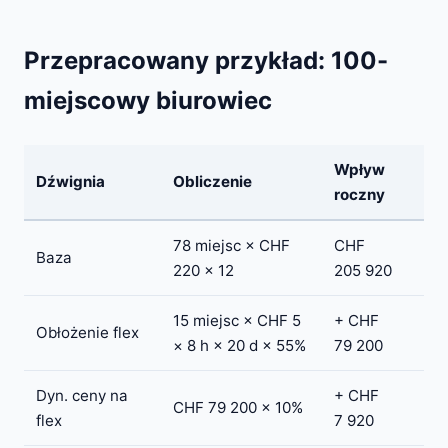
Przepracowany przykład: 100-
miejscowy biurowiec
Wpływ
Dźwignia
Obliczenie
roczny
78 miejsc × CHF
CHF
Baza
220 × 12
205 920
15 miejsc × CHF 5
+ CHF
Obłożenie flex
× 8 h × 20 d × 55%
79 200
Dyn. ceny na
+ CHF
CHF 79 200 × 10%
flex
7 920