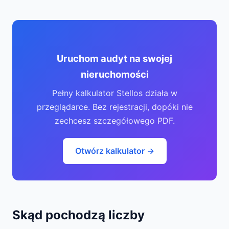
Uruchom audyt na swojej
nieruchomości
Pełny kalkulator Stellos działa w
przeglądarce. Bez rejestracji, dopóki nie
zechcesz szczegółowego PDF.
Otwórz kalkulator →
Skąd pochodzą liczby