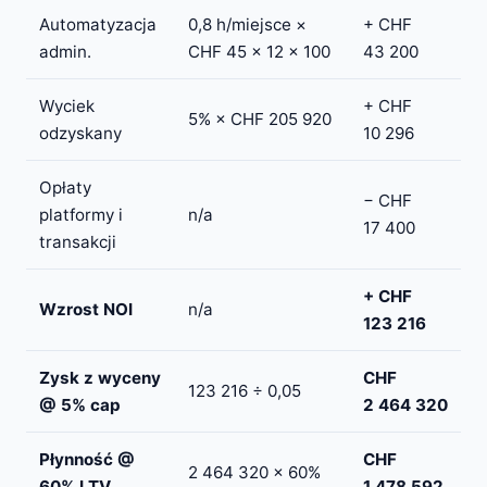
Automatyzacja
0,8 h/miejsce ×
+ CHF
admin.
CHF 45 × 12 × 100
43 200
Wyciek
+ CHF
5% × CHF 205 920
odzyskany
10 296
Opłaty
− CHF
platformy i
n/a
17 400
transakcji
+ CHF
Wzrost NOI
n/a
123 216
Zysk z wyceny
CHF
123 216 ÷ 0,05
@ 5% cap
2 464 320
Płynność @
CHF
2 464 320 × 60%
60% LTV
1 478 592