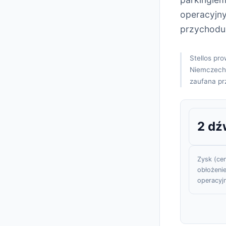
operacyjny
przychodu 
Stellos pr
Niemczech d
zaufana pr
2 dź
Zysk (cen
obłożenie
operacyj