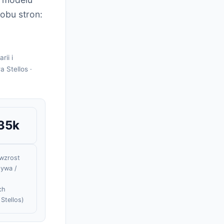
obu stron:
ii i
 Stellos ·
35k
wzrost
tywa /
ch
Stellos)