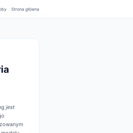
oby
Strona główna
ia
ing
jest
go
lizowanym
i modelu