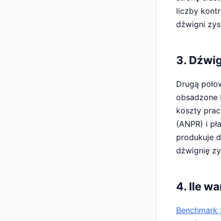
liczby kont
dźwigni zys
3. Dźwi
Drugą połow
obsadzone b
koszty prac
(ANPR) i pł
produkuje d
dźwignię zy
4. Ile w
Benchmark 