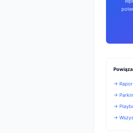
Wpr
poten
Powiąza
→ Rapor
→ Parki
→ Playb
→ Wszys