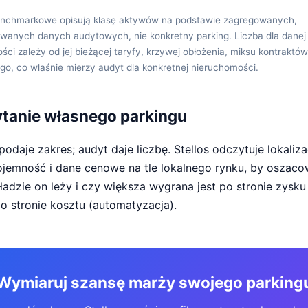
nchmarkowe opisują klasę aktywów na podstawie zagregowanych,
wanych danych audytowych, nie konkretny parking. Liczba dla danej
ci zależy od jej bieżącej taryfy, krzywej obłożenia, miksu kontraktów
go, co właśnie mierzy audyt dla konkretnej nieruchomości.
ytanie własnego parkingu
odaje zakres; audyt daje liczbę. Stellos odczytuje lokaliza
ojemność i dane cenowe na tle lokalnego rynku, by oszaco
ładzie on leży i czy większa wygrana jest po stronie zysku
po stronie kosztu (automatyzacja).
Wymiaruj szansę marży swojego parking