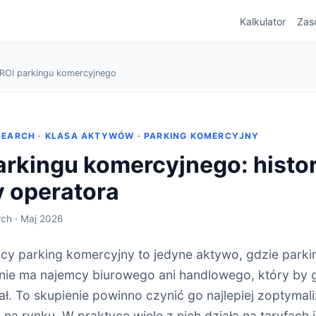
Kalkulator
Zas
ROI parkingu komercyjnego
SEARCH · KLASA AKTYWÓW · PARKING KOMERCYJNY
arkingu komercyjnego: histor
 operatora
rch · Maj 2026
cy parking komercyjny to jedyne aktywo, gdzie park
nie ma najemcy biurowego ani handlowego, który by 
ł. To skupienie powinno czynić go najlepiej zoptyma
 na rynku. W praktyce wiele z nich działa na taryfach 