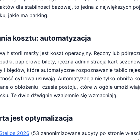
raktów dla stabilności bazowej, to jedna z największych p
ku, jakie ma parking.
gnia kosztu: automatyzacja
ą historii marży jest koszt operacyjny. Ręczny lub półręcz
udki, papierowe bilety, ręczna administracja kart sezonow
y i błędów, które automatyczne rozpoznawanie tablic rejes
atność cyfrowa usuwają. Automatyzacja nie tylko obniża ko
ane o obłożeniu i czasie postoju, które w ogóle umożliwi
sku. Te dwie dźwignie wzajemnie się wzmacniają.
arta jest optymalizacja
Stellos 2026
(53 zanonimizowane audyty po stronie właści