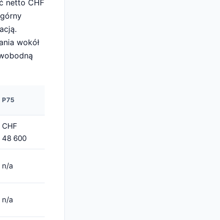
ć netto CHF
 górny
acją.
ania wokół
swobodną
P75
CHF
48 600
n/a
n/a