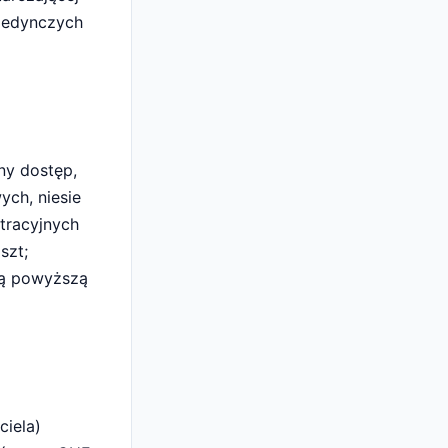
ojedynczych
ny dostęp,
ych, niesie
tracyjnych
szt;
ają powyższą
ciela)