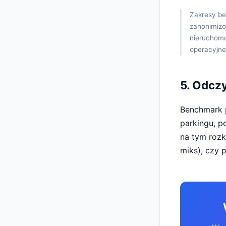
Zakresy be
zanonimizo
nieruchomoś
operacyjne
5. Odcz
Benchmark p
parkingu, p
na tym rozk
miks), czy 