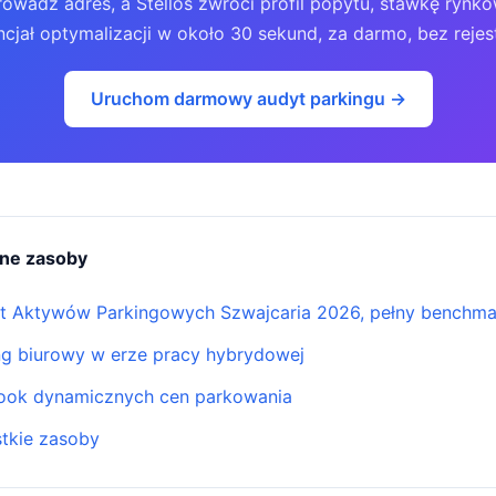
owadź adres, a Stellos zwróci profil popytu, stawkę rynko
cjał optymalizacji w około 30 sekund, za darmo, bez rejest
Uruchom darmowy audyt parkingu →
ne zasoby
t Aktywów Parkingowych Szwajcaria 2026, pełny benchma
ng biurowy w erze pracy hybrydowej
ook dynamicznych cen parkowania
tkie zasoby