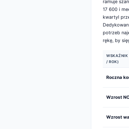
ramuje sza
17 600 i m
kwartyl prz
Dedykowany
potrzeb na
rękę, by si
WSKAŹNIK 
/ ROK)
Roczna ko
Wzrost NO
Wzrost wa