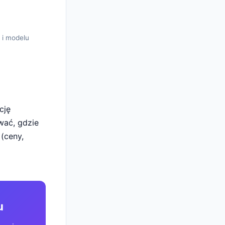
 i modelu
cję
wać, gdzie
 (ceny,
u