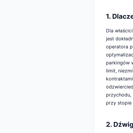
1. Dlacz
Dla właścic
jest dokład
operatora p
optymalizac
parkingów w
limit, niez
kontraktami
odzwiercied
przychodu, 
przy stopie 
2. Dźwig