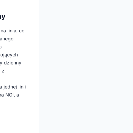
ny
a linia, co
wanego
o
tojących
ły dzienny
 z
jednej linii
a NOI, a