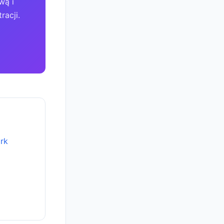
wą i
racji.
rk