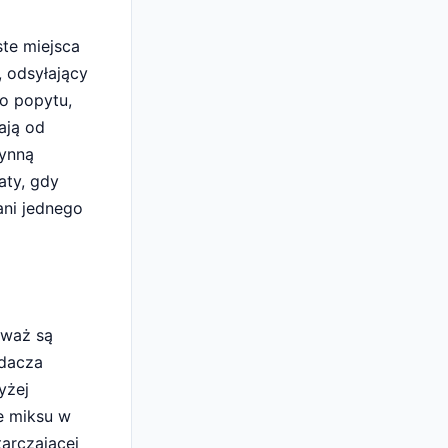
te miejsca
, odsyłający
o popytu,
ają od
zynną
aty, gdy
ani jednego
eważ są
adacza
yżej
e miksu w
arczającej