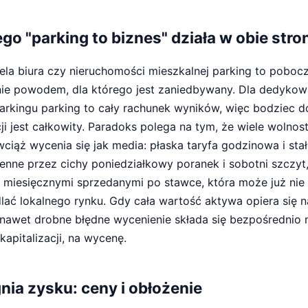
ego "parking to biznes" działa w obie stro
iela biura czy nieruchomości mieszkalnej parking to poboczn
nie powodem, dla którego jest zaniedbywany. Dla dedyko
arkingu parking to cały rachunek wyników, więc bodziec d
ji jest całkowity. Paradoks polega na tym, że wiele wolnos
ciąż wycenia się jak media: płaska taryfa godzinowa i sta
mienne przez cichy poniedziałkowy poranek i sobotni szczyt,
 miesięcznymi sprzedanymi po stawce, która może już nie
lać lokalnego rynku. Gdy cała wartość aktywa opiera się na 
nawet drobne błędne wycenienie składa się bezpośrednio n
kapitalizacji, na wycenę.
nia zysku: ceny i obłożenie