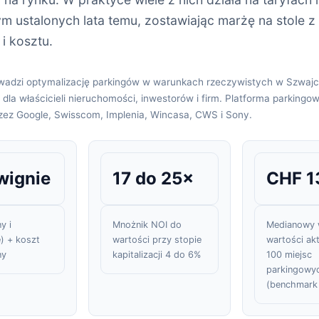
m ustalonych lata temu, zostawiając marżę na stole z 
i kosztu.
owadzi optymalizację parkingów w warunkach rzeczywistych w Szwajcar
la właścicieli nieruchomości, inwestorów i firm. Platforma parkingowa
zez Google, Swisscom, Implenia, Wincasa, CWS i Sony.
wignie
17 do 25×
CHF 1
y i
Mnożnik NOI do
Medianowy 
) + koszt
wartości przy stopie
wartości ak
ny
kapitalizacji 4 do 6%
100 miejsc
parkingowy
(benchmark 