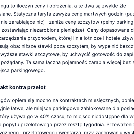
ingu to iloczyn ceny i obłożenia, a te dwa są zwykle źle
iane. Statyczna taryfa zawyża cenę martwych godzin (pus
nie zarabiające nic) i zaniża cenę szczytów (pełny parking
zostawiając niezarobione pieniądze). Ceny dopasowane d
zarządzania przychodem, której linie lotnicze i hotele używ
sują oba: niższe stawki poza szczytem, by wypełnić bezc
 wyższe stawki szczytowe, by uchwycić gotowość do zapł
t pożądany. Ta sama łączna pojemność zarabia więcej bez 
jsca parkingowego.
akt kontra przelot
ngów opiera się mocno na kontraktach miesięcznych, poni
yjnie łatwe, ale miejsce parkingowe zablokowane dla posi
który używa go w 40% czasu, to miejsce niedostępne dla w
 popytu przelotowego przez resztę tygodnia. Przeważeni
tycznego i przelotowego inwentarza, przy zachowaniu wyst