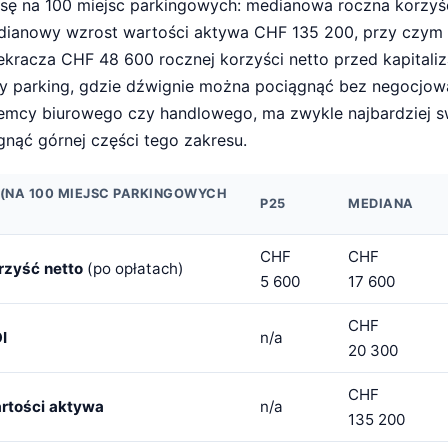
nsę na 100 miejsc parkingowych: medianowa roczna korzyś
edianowy wzrost wartości aktywa CHF 135 200, przy czym
ekracza CHF 48 600 rocznej korzyści netto przed kapitaliz
 parking, gdzie dźwignie można pociągnąć bez negocjow
jemcy biurowego czy handlowego, ma zwykle najbardziej 
ęgnąć górnej części tego zakresu.
(NA 100 MIEJSC PARKINGOWYCH
P25
MEDIANA
CHF
CHF
rzyść netto
(po opłatach)
5 600
17 600
CHF
I
n/a
20 300
CHF
rtości aktywa
n/a
135 200