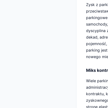
Zysk z park
przeciwstaw
parkingowe 
samochody, 
dyscyplina 
dekad, adre
pojemność,
parking jes
nowego mie
Miks kontr
Wiele parki
administrac
kontraktu, 
zyskownego
stronę elas