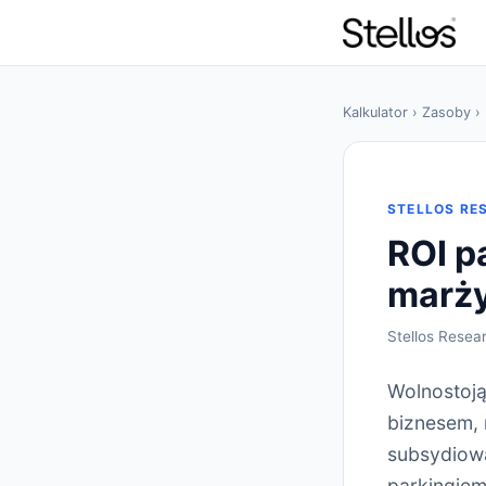
Kalkulator
›
Zasoby
› 
STELLOS RE
ROI p
marży
Stellos Resea
Wolnostoją
biznesem, 
subsydiowa
parkingiem