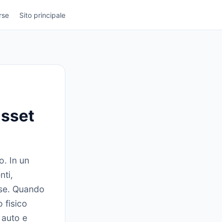
rse
Sito principale
asset
o. In un
nti,
erse. Quando
 fisico
i auto e