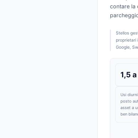
contare la
parcheggio
Stellos ges
proprietari
Google, Sw
1,5 a
Usi diurni
posto aut
asset a 
ben bilan