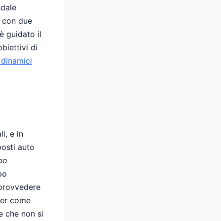
ndale
o con due
è guidato il
biettivi di
 dinamici
i, e in
osti auto
po
po
 provvedere
per come
e che non si