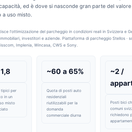
 capacità, ed è dove si nasconde gran parte del valore
 a uso misto.
tisce l'ottimizzazione del parcheggio in condizioni reali in Svizzera e 
 immobiliari, investitori e aziende. Piattaforma di parcheggio Stellos · s
isscom, Implenia, Wincasa, CWS e Sony.
 1,8
~60 a 65%
~2 /
appar
 tipici per
Quota di posti auto
o in un
residenziali
Posti bici c
uso misto
riutilizzabili per la
comuni sviz
ciato
domanda
richiedono 
commerciale diurna
appartamen