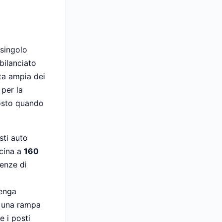
 singolo
bilanciato
ta ampia dei
 per la
osto quando
sti auto
icina a
160
genze di
tenga
e una rampa
e i posti