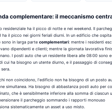
nda complementare: il meccanismo centr
o residenziale ha il picco di notte e nei weekend. Il parche
il ha il picco nei giorni feriali diurni. In un edificio che ospit
e sono in larga parte
complementari
: mentre i residenti es
ivano dipendenti e clienti; mentre la giornata lavorativa finis
rnano. I posti auto che un residente libera alle 08:00 sono
 di cui ha bisogno un utente diurno, e il passaggio di conseg
 sera.
chi non coincidono, l'edificio non ha bisogno di un posto a
one simultanea. Ha bisogno di abbastanza posti auto per cop
inato
, che è sensibilmente inferiore alla somma di ciascun 
mensionare il parcheggio sommando i rapporti monouso
iona sistematicamente un asset a uso misto.