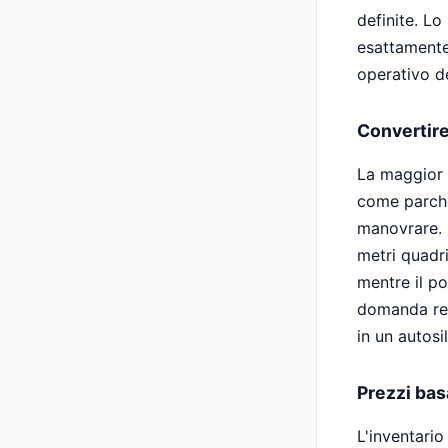
definite. Lo
esattamente 
operativo de
Convertire
La maggior 
come parcheg
manovrare. C
metri quadr
mentre il po
domanda rea
in un autosi
Prezzi bas
L'inventari