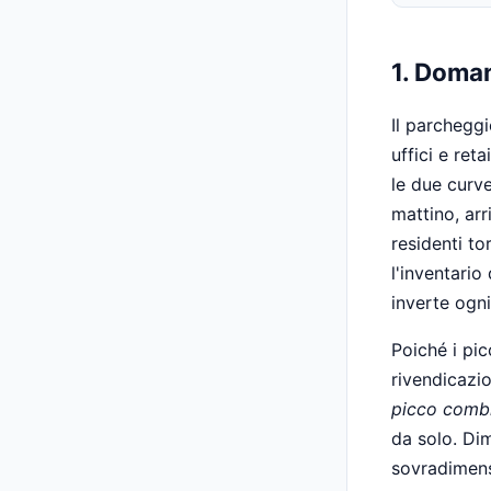
1. Doma
Il parcheggi
uffici e reta
le due curv
mattino, arr
residenti to
l'inventario
inverte ogni
Poiché i pic
rivendicazi
picco comb
da solo. Di
sovradimens