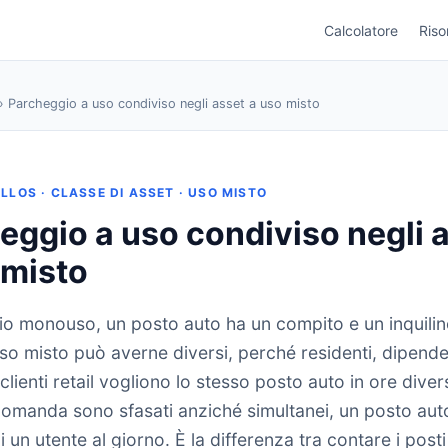
Calcolatore
Riso
› Parcheggio a uso condiviso negli asset a uso misto
LLOS · CLASSE DI ASSET · USO MISTO
eggio a uso condiviso negli 
 misto
cio monouso, un posto auto ha un compito e un inquilin
uso misto può averne diversi, perché residenti, dipende
e clienti retail vogliono lo stesso posto auto in ore div
i domanda sono sfasati anziché simultanei, un posto auto
i un utente al giorno. È la differenza tra contare i post