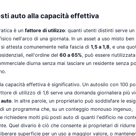
osti auto alla capacità effettiva
ratica è un
fattore di utilizzo
: quanti utenti distinti serve un
isico nell'arco di una giornata. In un asset a uso misto ben 
e si attesta comunemente nella fascia di
1,5 a 1,8
, e una quo
esidenziali, nell'ordine del
60 a 65%
, può essere riutilizzata
merciale diurna senza mai lasciare un residente senza p
no.
lla capacità effettiva è significativo. Un autosilo con 100 po
fattore di utilizzo di 1,6 serve una domanda giornaliera più v
o auto
. In altre parole, un proprietario può soddisfare le esi
di un programma che, su un conteggio monouso ingenuo,
richiedere molti più posti auto di quanti l'edificio ne con
te. Quel divario è ciò che consente ai proprietari di ridurr
 liberare superficie per un uso a maggior valore, o mantener