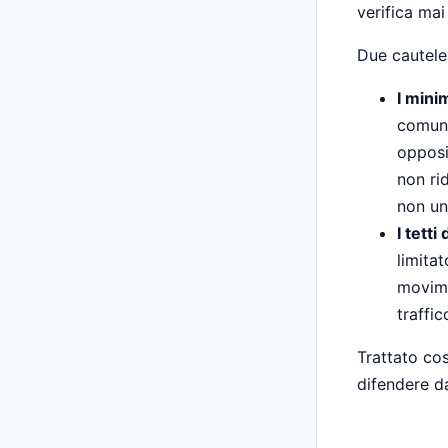
verifica ma
Due cautele
I mini
comuni
opposi
non rid
non un
I tett
limitat
movime
traffi
Trattato co
difendere da