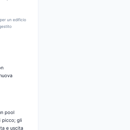
per un edificio
gestito
on
 nuova
un pool
 picco; gli
ta e uscita