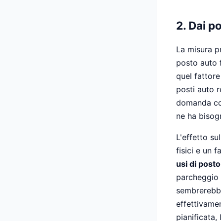
2. Dai p
La misura p
posto auto f
quel fattor
posti auto r
domanda com
ne ha bisog
L'effetto su
fisici e un 
usi di post
parcheggio 
sembrerebbe 
effettivamen
pianificata,