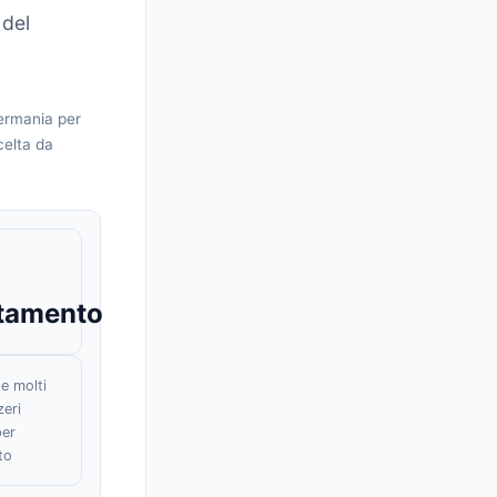
 del
Germania per
celta da
tamento
he molti
zeri
per
to