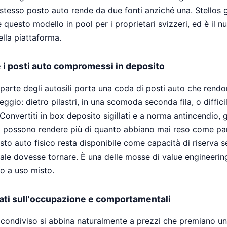
 stesso posto auto rende da due fonti anziché una. Stellos 
questo modello in pool per i proprietari svizzeri, ed è il n
lla piattaforma.
 i posti auto compromessi in deposito
parte degli autosili porta una coda di posti auto che rend
gio: dietro pilastri, in una scomoda seconda fila, o difficili
onvertiti in box deposito sigillati e a norma antincendio, gl
i possono rendere più di quanto abbiano mai reso come pa
sto auto fisico resta disponibile come capacità di riserva s
le dovesse tornare. È una delle mosse di value engineering
lo a uso misto.
ati sull'occupazione e comportamentali
o condiviso si abbina naturalmente a prezzi che premiano u