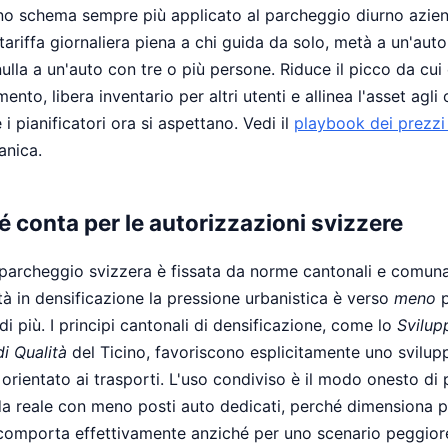
Uno schema sempre più applicato al parcheggio diurno azie
tariffa giornaliera piena a chi guida da solo, metà a un'aut
ulla a un'auto con tre o più persone. Riduce il picco da cui 
nto, libera inventario per altri utenti e allinea l'asset agli o
 i pianificatori ora si aspettano. Vedi il
playbook dei prezzi
anica.
é conta per le autorizzazioni svizzere
 parcheggio svizzera è fissata da norme cantonali e comunal
tà in densificazione la pressione urbanistica è verso
meno
p
 di più. I principi cantonali di densificazione, come lo
Svilup
i Qualità
del Ticino, favoriscono esplicitamente uno svilup
orientato ai trasporti. L'uso condiviso è il modo onesto di
a reale con meno posti auto dedicati, perché dimensiona 
si comporta effettivamente anziché per uno scenario peggior