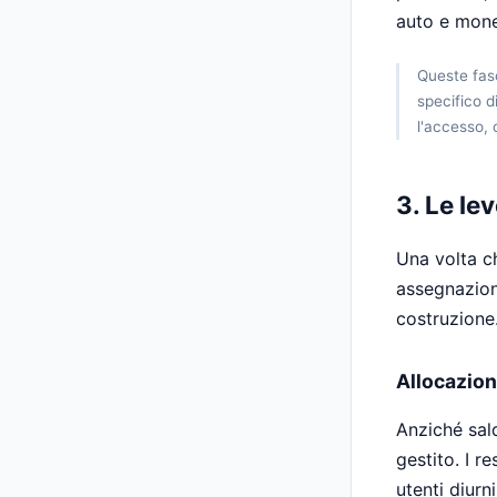
auto e mone
Queste fasc
specifico d
l'accesso, 
3. Le le
Una volta c
assegnazioni
costruzione
Allocazion
Anziché sald
gestito. I r
utenti diurn