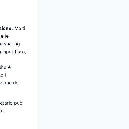
isione.
Molti
e le
e sharing
 input fisso,
ito è
o i
zione del
ietario può
o.