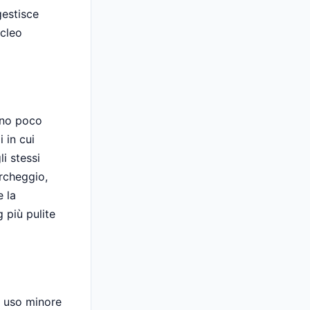
gestisce
ucleo
ono poco
 in cui
i stessi
rcheggio,
e la
 più pulite
n uso minore