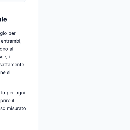
ale
ggio per
a entrambi,
cono al
ce, i
 esattamente
ne si
uto per ogni
rire il
uso misurato