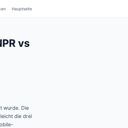
cen
Hauptseite
NPR vs
t wurde. Die
eicht die drei
obile-