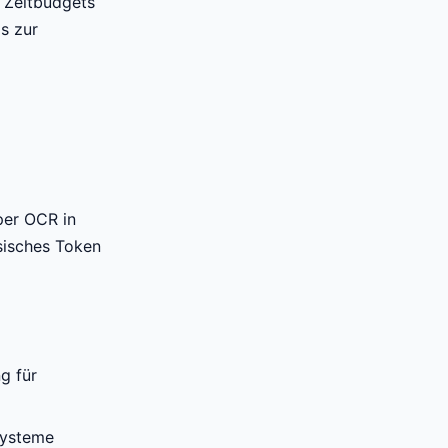
s Zeitbudgets
s zur
per OCR in
sisches Token
g für
Systeme