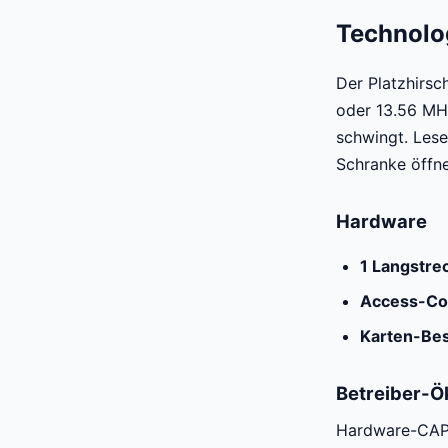
Technolog
Der Platzhirsc
oder 13.56 MHz
schwingt. Lese
Schranke öffne
Hardware
1 Langstre
Access-Con
Karten-Be
Betreiber-
Hardware-CA