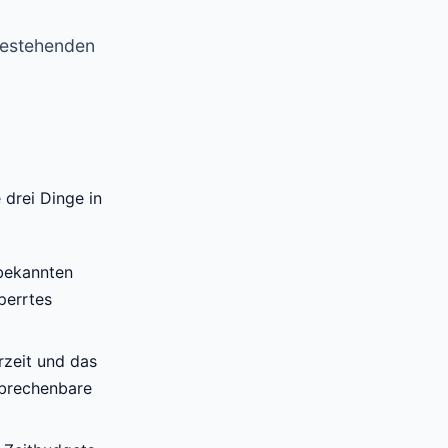
 bestehenden
drei Dinge in
 bekannten
perrtes
rzeit und das
abrechenbare