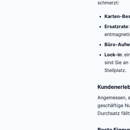
schmerzt:
Karten-Be
Ersatzrate
entmagnetis
Büro-Aufw
Lock-in
: e
sind Sie a
Stellplatz.
Kundenerleb
Angemessen, ab
geschäftige Nu
Durchsatz fäll
Beste Eignu