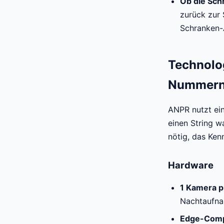
Ob die Sch
zurück zur 
Schranken-
Technolo
Nummern
ANPR nutzt ein
einen String w
nötig, das Ken
Hardware
1 Kamera p
Nachtaufna
Edge-Com