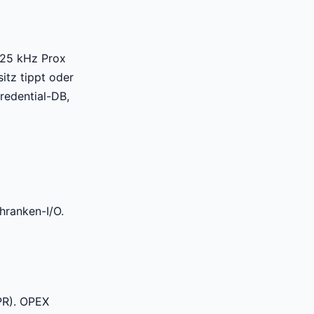
 125 kHz Prox
itz tippt oder
redential-DB,
hranken-I/O.
PR). OPEX