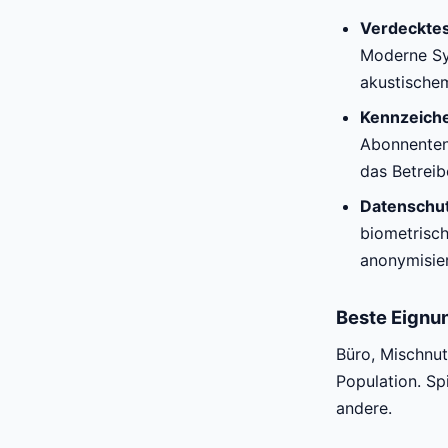
Verdeckte
Moderne Sy
akustischem
Kennzeich
Abonnenten 
das Betreib
Datenschu
biometrisch
anonymisie
Beste Eignu
Büro, Mischnu
Population. Sp
andere.