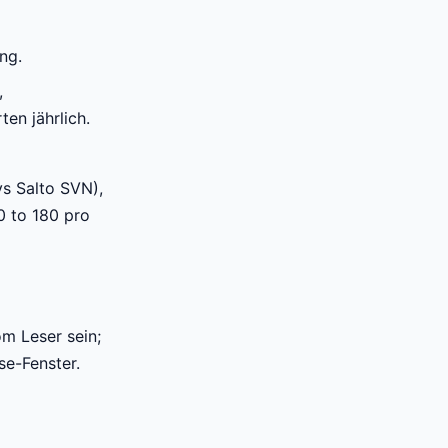
ng.
,
en jährlich.
s Salto SVN),
0 to 180 pro
m Leser sein;
se-Fenster.