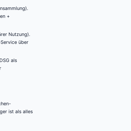
ansammlung).
nen +
rer Nutzung).
-Service über
DSG als
r
chen-
r ist als alles