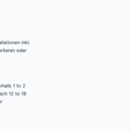
lationen inkl.
rlieren oder
rhalb 1 to 2
isch 12 to 18
ür