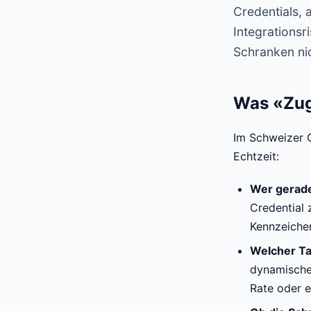
Credentials, 
Integrationsr
Schranken ni
Was «Zuga
Im Schweizer G
Echtzeit:
Wer gerade
Credential 
Kennzeichen
Welcher Tar
dynamische
Rate oder e